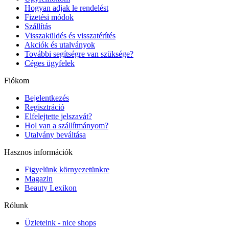
Hogyan adjak le rendelést
Fizetési módok
Szállítás
Visszaküldés és visszatérítés
Akciók és utalványok
További segítségre van szüksége?
Céges ügyfelek
Fiókom
Bejelentkezés
Regisztráció
Elfelejtette jelszavát?
Hol van a szállítmányom?
Utalvány beváltása
Hasznos információk
Figyelünk környezetünkre
Magazin
Beauty Lexikon
Rólunk
Üzleteink - nice shops