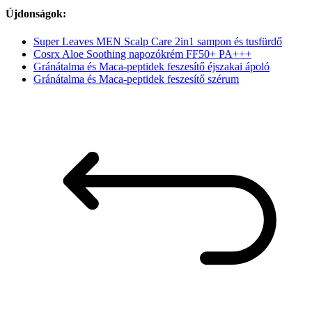
Újdonságok:
Super Leaves MEN Scalp Care 2in1 sampon és tusfürdő
Cosrx Aloe Soothing napozókrém FF50+ PA+++
Gránátalma és Maca-peptidek feszesítő éjszakai ápoló
Gránátalma és Maca-peptidek feszesítő szérum