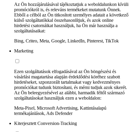
Az Ön hozzájárulásával tájékoztatjuk a weboldalunkon kívüli
promóciókról is, és releváns termékeket mutatunk Önnek.
Ebből a célból az Ön titkosított személyes adatait a következő
külső szolgáltatókkal összehasonlítjuk, és azok online
hirdetési csatornáikat használjuk, ha Ön már használja a
szolgáltatásaikat:
Bing, Criteo, Meta, Google, LinkedIn, Pinterest, TikTok
Marketing
Ezen szolgáltatások elfogadásával az Ön böngészési és
vásárlási magatartása alapján érdeklődési köréhez szabott
hirdetéseket, szponzorált tartalmakat vagy kedvezményes
promóciókat tudunk biztosítani, és mérni tudjuk azok sikerét.
Az Ön beleegyezésével az alábbi, harmadik féltől származó
szolgáltatásokat használjuk ezen a weboldalon:
Meta-Pixel, Microsoft Advertising, Kattintásalapú
termékajánlások, Ads Defender
Kiterjesztett Conversion-Tracking