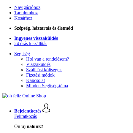
Navigációhoz
Tartalomhoz
Kosárhoz
Szépség, háztartás és életmód
Ingyenes visszaküldés
24 órás kiszállítás
Segítség
Hol van a rendelésem?
Visszaküldés
Szállítási költségek
Fizetési módok
Kapcsolat
Minden Segítség-téma
Bejelentkezés
Feliratkozás
Ön
új nálunk?