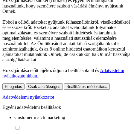
Hozzájárulásával sütiket (cookies) és egyéb technológiákat
használunk, hogy személyre szabott vásárlási élményt nyújtsunk
Önnek.
Ebből a célból adatokat gyűjtünk felhasználóinkról, viselkedésükről
és eszközeikről. Ezeket az adatokat weboldalunk folyamatos
optimalizálására és személyre szabott hirdetések és tartalmak
megjelenítésére, valamint a használati statisztikák elemzésére
használjuk fel. Az Ön titkosított adatait külső szolgáltatókkal is
szinkronizálhatjuk, és az ő online hirdetési csatornáikon keresztül
ajánlatokat mutathatunk Önnek, de csak akkor, ha Ön már használja
a szolgáltatásaikat.
Hozzájárulása előtt tájékozódjon a beállításoknál és
Adatvédelmi
nyilatkozatunkban.
.
Elfogadás
Csak a szükséges
Beállítások módosítása
Adatvédelemi nyilatkozatot
Egyéni adatvédelmi beállítások
Customer match marketing