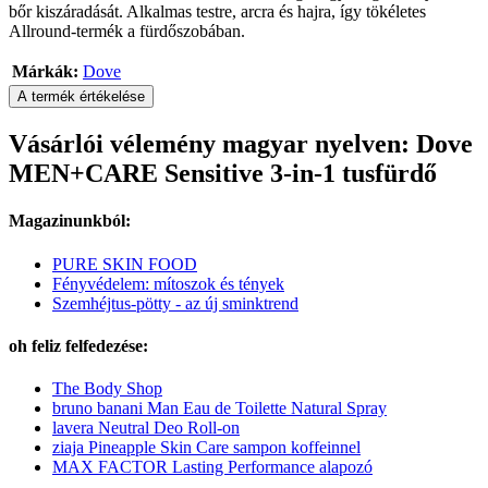
bőr kiszáradását. Alkalmas testre, arcra és hajra, így tökéletes
Allround-termék a fürdőszobában.
Márkák:
Dove
A termék értékelése
Vásárlói vélemény magyar nyelven: Dove
MEN+CARE Sensitive 3-in-1 tusfürdő
Magazinunkból:
PURE SKIN FOOD
Fényvédelem: mítoszok és tények
Szemhéjtus-pötty - az új sminktrend
oh feliz felfedezése:
The Body Shop
bruno banani Man Eau de Toilette Natural Spray
lavera Neutral Deo Roll-on
ziaja Pineapple Skin Care sampon koffeinnel
MAX FACTOR Lasting Performance alapozó