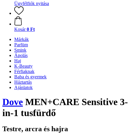
Ügyfélfiók nyitása
Kosár
0 Ft
Márkák
Parfüm
Smink
Ápolás
Haj
K-Beauty
Férfiaknak
Baba és gyermek
Háztartás
Ajánlatok
Dove
MEN+CARE Sensitive 3-
in-1 tusfürdő
Testre, arcra és hajra