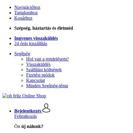
Navigációhoz
Tartalomhoz
Kosárhoz
Szépség, háztartás és életmód
Ingyenes visszaküldés
24 órás kiszállítás
Segítség
Hol van a rendelésem?
Visszaküldés
Szállítási költségek
Fizetési módok
Kapcsolat
Minden Segítség-téma
Bejelentkezés
Feliratkozás
Ön
új nálunk?