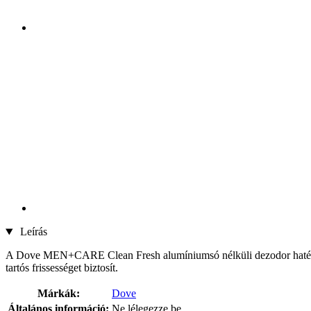
Leírás
A Dove MEN+CARE Clean Fresh alumíniumsó nélküli dezodor hatékonyan 
tartós frissességet biztosít.
Márkák:
Dove
Általános információ:
Ne lélegezze be