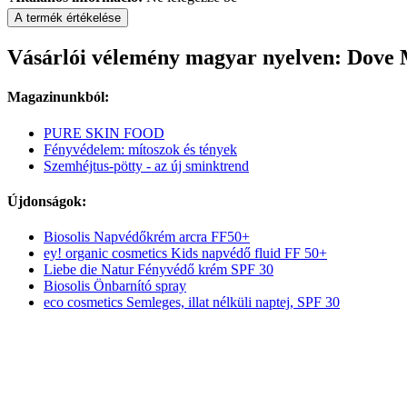
A termék értékelése
Vásárlói vélemény magyar nyelven: Dov
Magazinunkból:
PURE SKIN FOOD
Fényvédelem: mítoszok és tények
Szemhéjtus-pötty - az új sminktrend
Újdonságok:
Biosolis Napvédőkrém arcra FF50+
ey! organic cosmetics Kids napvédő fluid FF 50+
Liebe die Natur Fényvédő krém SPF 30
Biosolis Önbarnító spray
eco cosmetics Semleges, illat nélküli naptej, SPF 30