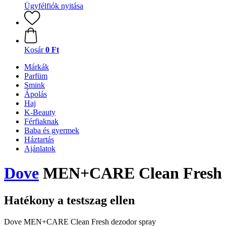
Ügyfélfiók nyitása
Kosár
0 Ft
Márkák
Parfüm
Smink
Ápolás
Haj
K-Beauty
Férfiaknak
Baba és gyermek
Háztartás
Ajánlatok
Dove
MEN+CARE Clean Fresh d
Hatékony a testszag ellen
Dove MEN+CARE Clean Fresh dezodor spray