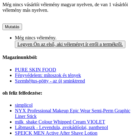
Még nincs vásárlói vélemény magyar nyelven, de van 1 vásárlói
vélemény más nyelven.
Mutatás
Még nincs vélemény.
Legyen Ön az első, aki véleményt ír erről a termékről.
Magazinunkból:
PURE SKIN FOOD
Fényvédelem: mítoszok és tények
Szemhéjtus-pötty - az új sminktrend
oh feliz felfedezése:
simplicol
NYX Professional Makeup Epic Wear Semi-Perm Graphic
Liner Stick
milk_shake Colour Whipped Cream VIOLET
Lábmaszk - Levendula, avokádóolaj, panthenol
SPEICK MEN Active After Shave Lotion