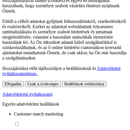
Hozzájárulásával sütiket (cookies) és egyéb technológiákat
használunk, hogy személyre szabott vásárlási élményt nyújtsunk
Önnek.
Ebből a célból adatokat gyűjtünk felhasználóinkról, viselkedésükről
és eszközeikről. Ezeket az adatokat weboldalunk folyamatos
optimalizálására és személyre szabott hirdetések és tartalmak
megjelenítésére, valamint a használati statisztikák elemzésére
használjuk fel. Az Ön titkosított adatait külső szolgáltatókkal is
szinkronizálhatjuk, és az ő online hirdetési csatornáikon keresztül
ajánlatokat mutathatunk Önnek, de csak akkor, ha Ön már használja
a szolgáltatásaikat.
Hozzájárulása előtt tájékozódjon a beállításoknál és
Adatvédelmi
nyilatkozatunkban.
.
Elfogadás
Csak a szükséges
Beállítások módosítása
Adatvédelemi nyilatkozatot
Egyéni adatvédelmi beállítások
Customer match marketing