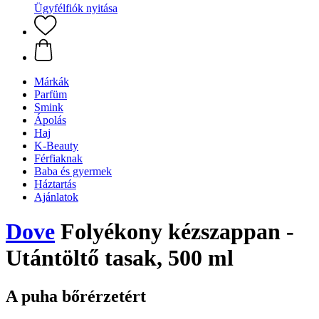
Ügyfélfiók nyitása
Márkák
Parfüm
Smink
Ápolás
Haj
K-Beauty
Férfiaknak
Baba és gyermek
Háztartás
Ajánlatok
Dove
Folyékony kézszappan -
Utántöltő tasak, 500 ml
A puha bőrérzetért