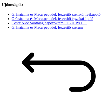
Újdonságok:
Gránátalma és Maca-peptidek feszesítő szemkörnyékápoló
Gránátalma és Maca-peptidek feszesítő éjszakai ápoló
Cosrx Aloe Soothing napozókrém FF50+ PA+++
Gránátalma és Maca-peptidek feszesítő szérum