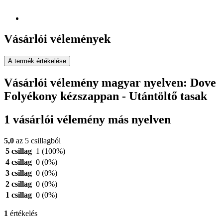
Vásárlói vélemények
A termék értékelése
Vásárlói vélemény magyar nyelven: Dove
Folyékony kézszappan - Utántöltő tasak
1 vásárlói vélemény más nyelven
5,0
az 5 csillagból
5 csillag
1
(100%)
4 csillag
0
(0%)
3 csillag
0
(0%)
2 csillag
0
(0%)
1 csillag
0
(0%)
1
értékelés