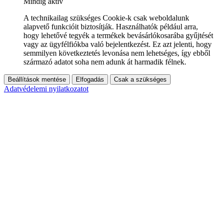
Mindig aktív
A technikailag szükséges Cookie-k csak weboldalunk
alapvető funkcióit biztosítják. Használhatók például arra,
hogy lehetővé tegyék a termékek bevásárlókosarába gyűjtését
vagy az ügyfélfiókba való bejelentkezést. Ez azt jelenti, hogy
semmilyen következtetés levonása nem lehetséges, így ebből
származó adatot soha nem adunk át harmadik félnek.
Beállítások mentése
Elfogadás
Csak a szükséges
Adatvédelemi nyilatkozatot