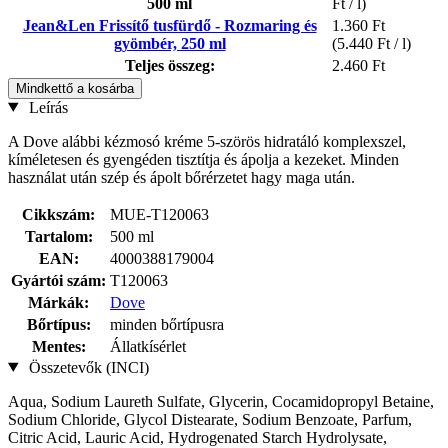
500 ml
Ft / l)
Jean&Len Frissítő tusfürdő - Rozmaring és
1.360 Ft
gyömbér, 250 ml
(5.440 Ft / l)
Teljes összeg:
2.460 Ft
Mindkettő a kosárba
Leírás
A Dove alábbi kézmosó kréme 5-szörös hidratáló komplexszel,
kíméletesen és gyengéden tisztítja és ápolja a kezeket. Minden
használat után szép és ápolt bőrérzetet hagy maga után.
Cikkszám:
MUE-T120063
Tartalom:
500 ml
EAN:
4000388179004
Gyártói szám:
T120063
Márkák:
Dove
Bőrtípus:
minden bőrtípusra
Mentes:
Állatkísérlet
Összetevők (INCI)
Aqua, Sodium Laureth Sulfate, Glycerin, Cocamidopropyl Betaine,
Sodium Chloride, Glycol Distearate, Sodium Benzoate, Parfum,
Citric Acid, Lauric Acid, Hydrogenated Starch Hydrolysate,