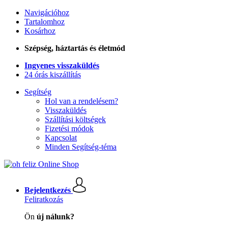
Navigációhoz
Tartalomhoz
Kosárhoz
Szépség, háztartás és életmód
Ingyenes visszaküldés
24 órás kiszállítás
Segítség
Hol van a rendelésem?
Visszaküldés
Szállítási költségek
Fizetési módok
Kapcsolat
Minden Segítség-téma
Bejelentkezés
Feliratkozás
Ön
új nálunk?