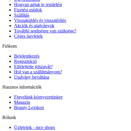
Hogyan adjak le rendelést
Fizetési módok
Szállítás
Visszaküldés és visszatérítés
Akciók és utalványok
További segítségre van szüksége?
Céges ügyfelek
Fiókom
Bejelentkezés
Regisztráció
Elfelejtette jelszavát?
Hol van a szállítmányom?
Utalvány beváltása
Hasznos információk
Figyelünk környezetünkre
Magazin
Beauty Lexikon
Rólunk
Üzleteink - nice shops