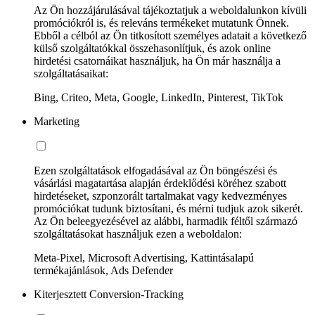
Az Ön hozzájárulásával tájékoztatjuk a weboldalunkon kívüli
promóciókról is, és releváns termékeket mutatunk Önnek.
Ebből a célból az Ön titkosított személyes adatait a következő
külső szolgáltatókkal összehasonlítjuk, és azok online
hirdetési csatornáikat használjuk, ha Ön már használja a
szolgáltatásaikat:
Bing, Criteo, Meta, Google, LinkedIn, Pinterest, TikTok
Marketing
Ezen szolgáltatások elfogadásával az Ön böngészési és
vásárlási magatartása alapján érdeklődési köréhez szabott
hirdetéseket, szponzorált tartalmakat vagy kedvezményes
promóciókat tudunk biztosítani, és mérni tudjuk azok sikerét.
Az Ön beleegyezésével az alábbi, harmadik féltől származó
szolgáltatásokat használjuk ezen a weboldalon:
Meta-Pixel, Microsoft Advertising, Kattintásalapú
termékajánlások, Ads Defender
Kiterjesztett Conversion-Tracking