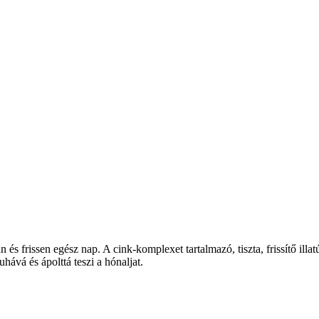
s frissen egész nap. A cink-komplexet tartalmazó, tiszta, frissítő illa
ává és ápolttá teszi a hónaljat.