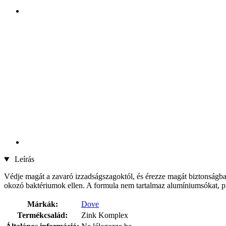
Leírás
Védje magát a zavaró izzadságszagoktól, és érezze magát biztonságban é
okozó baktériumok ellen. A formula nem tartalmaz alumíniumsókat, puh
Márkák:
Dove
Termékcsalád:
Zink Komplex