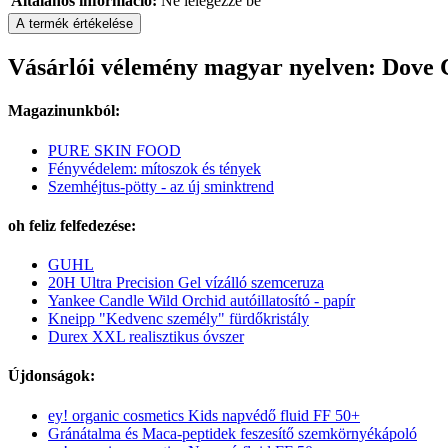
Általános információ:
Ne lélegezze be
A termék értékelése
Vásárlói vélemény magyar nyelven: Dove 
Magazinunkból:
PURE SKIN FOOD
Fényvédelem: mítoszok és tények
Szemhéjtus-pötty - az új sminktrend
oh feliz felfedezése:
GUHL
20H Ultra Precision Gel vízálló szemceruza
Yankee Candle Wild Orchid autóillatosító - papír
Kneipp "Kedvenc személy" fürdőkristály
Durex XXL realisztikus óvszer
Újdonságok:
ey! organic cosmetics Kids napvédő fluid FF 50+
Gránátalma és Maca-peptidek feszesítő szemkörnyékápoló