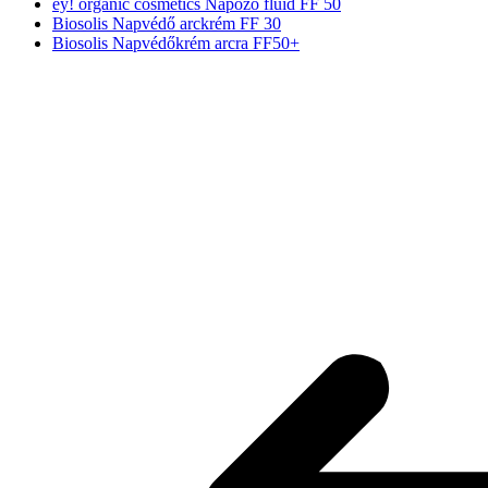
ey! organic cosmetics Napozó fluid FF 50
Biosolis Napvédő arckrém FF 30
Biosolis Napvédőkrém arcra FF50+