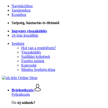
Navigációhoz
Tartalomhoz
Kosárhoz
Szépség, háztartás és életmód
Ingyenes visszaküldés
24 órás kiszállítás
Segítség
Hol van a rendelésem?
Visszaküldés
Szállítási költségek
Fizetési módok
Kapcsolat
Minden Segítség-téma
Bejelentkezés
Feliratkozás
Ön
új nálunk?