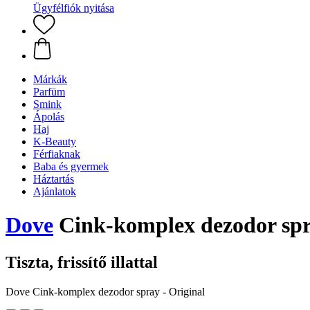
Ügyfélfiók nyitása
Márkák
Parfüm
Smink
Ápolás
Haj
K-Beauty
Férfiaknak
Baba és gyermek
Háztartás
Ajánlatok
Dove
Cink-komplex dezodor spra
Tiszta, frissítő illattal
Dove Cink-komplex dezodor spray - Original