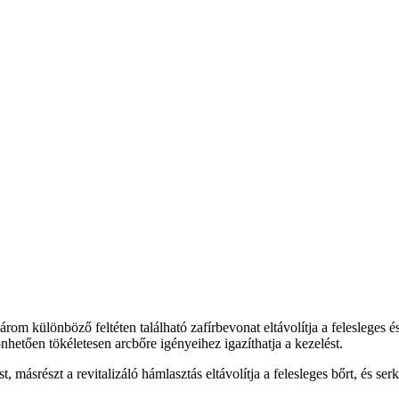
különböző feltéten található zafírbevonat eltávolítja a felesleges és elh
önhetően tökéletesen arcbőre igényeihez igazíthatja a kezelést.
másrészt a revitalizáló hámlasztás eltávolítja a felesleges bőrt, és serk