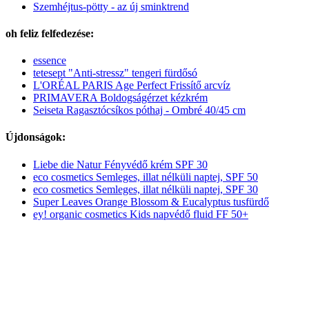
Szemhéjtus-pötty - az új sminktrend
oh feliz felfedezése:
essence
tetesept "Anti-stressz" tengeri fürdősó
L'ORÉAL PARIS Age Perfect Frissítő arcvíz
PRIMAVERA Boldogságérzet kézkrém
Seiseta Ragasztócsíkos póthaj - Ombré 40/45 cm
Újdonságok:
Liebe die Natur Fényvédő krém SPF 30
eco cosmetics Semleges, illat nélküli naptej, SPF 50
eco cosmetics Semleges, illat nélküli naptej, SPF 30
Super Leaves Orange Blossom & Eucalyptus tusfürdő
ey! organic cosmetics Kids napvédő fluid FF 50+