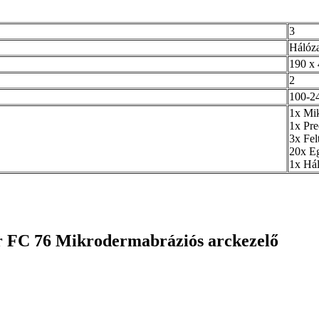
3
Hálóza
190 x
2
100-2
1x Mik
1x Prec
3x Fel
20x Eg
1x Hál
r FC 76 Mikrodermabráziós arckezelő