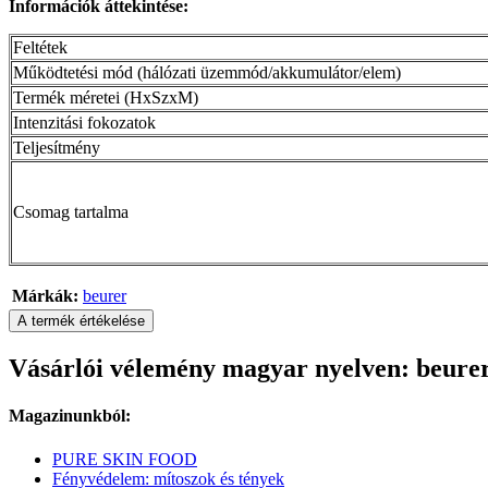
Információk áttekintése:
Feltétek
Működtetési mód (hálózati üzemmód/akkumulátor/elem)
Termék méretei (HxSzxM)
Intenzitási fokozatok
Teljesítmény
Csomag tartalma
Márkák:
beurer
A termék értékelése
Vásárlói vélemény magyar nyelven: beure
Magazinunkból:
PURE SKIN FOOD
Fényvédelem: mítoszok és tények