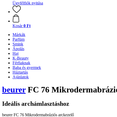
Ügyfélfiók nyitása
Kosár
0 Ft
Márkák
Parfüm
Smink
Ápolás
Haj
K-Beauty
Férfiaknak
Baba és gyermek
Háztartás
Ajánlatok
beurer
FC 76 Mikrodermabrázió
Ideális archámlasztáshoz
beurer FC 76 Mikrodermabráziós arckezelő