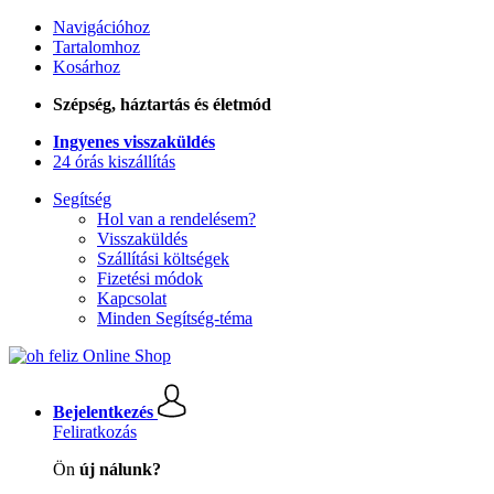
Navigációhoz
Tartalomhoz
Kosárhoz
Szépség, háztartás és életmód
Ingyenes visszaküldés
24 órás kiszállítás
Segítség
Hol van a rendelésem?
Visszaküldés
Szállítási költségek
Fizetési módok
Kapcsolat
Minden Segítség-téma
Bejelentkezés
Feliratkozás
Ön
új nálunk?