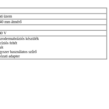
ti üzem
 40 mm átmérő
40 V
rodermabráziós készülék
íziós feltét
tét
yszer használatos szűrő
ózati adapter