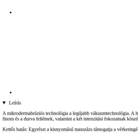
Leírás
A mikrodermabráziós technológia a legújabb vákuumtechnológia. A három 
finom és a durva feltétnek, valamint a két intenzitási fokozatnak kösz
Kettős hatás: Egyrészt a kisnyomású masszázs támogatja a vérkeringést, 