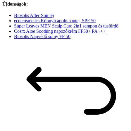
Újdonságok:
Biosolis After-Sun tej
eco cosmetics Könnyű ápoló naptej, SPF 50
Super Leaves MEN Scalp Care 2in1 sampon és tusfürdő
Cosrx Aloe Soothing napozókrém FF50+ PA+++
Biosolis Napvédő spray FF 50