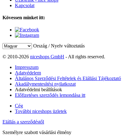
Kapcsolat
Kövessen minket itt:
Ország / Nyelv változtatás
© 2010-2026
niceshops GmbH
- All rights reserved.
Impresszum
Adatvédelem
Általános Szerződési Feltételek és Elállási Tájékoztató
Akadálymentesítési nyilatkozat
Adatvédelmi beállítások
Előfizetéses szerződés lemondása itt
Cég
További niceshops üzletek
Elállás a szerződéstől
Személyre szabott vásárlási élmény