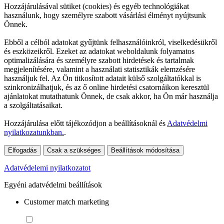
Hozzájárulásával sütiket (cookies) és egyéb technológiákat
használunk, hogy személyre szabott vásárlási élményt nyújtsunk
Önnek.
Ebből a célból adatokat gyűjtünk felhasználóinkról, viselkedésükről
és eszközeikről. Ezeket az adatokat weboldalunk folyamatos
optimalizálására és személyre szabott hirdetések és tartalmak
megjelenítésére, valamint a használati statisztikák elemzésére
használjuk fel. Az Ön titkosított adatait külső szolgáltatókkal is
szinkronizálhatjuk, és az ő online hirdetési csatornáikon keresztül
ajánlatokat mutathatunk Önnek, de csak akkor, ha Ön már használja
a szolgáltatásaikat.
Hozzájárulása előtt tájékozódjon a beállításoknál és
Adatvédelmi
nyilatkozatunkban.
.
Elfogadás
Csak a szükséges
Beállítások módosítása
Adatvédelemi nyilatkozatot
Egyéni adatvédelmi beállítások
Customer match marketing