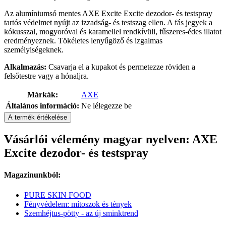
Az alumíniumsó mentes AXE Excite Excite dezodor- és testspray
tartós védelmet nyújt az izzadság- és testszag ellen. A fás jegyek a
kókusszal, mogyoróval és karamellel rendkívüli, fűszeres-édes illatot
eredményeznek. Tökéletes lenyűgöző és izgalmas
személyiségeknek.
Alkalmazás:
Csavarja el a kupakot és permetezze röviden a
felsőtestre vagy a hónaljra.
Márkák:
AXE
Általános információ:
Ne lélegezze be
A termék értékelése
Vásárlói vélemény magyar nyelven: AXE
Excite dezodor- és testspray
Magazinunkból:
PURE SKIN FOOD
Fényvédelem: mítoszok és tények
Szemhéjtus-pötty - az új sminktrend