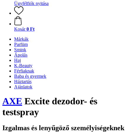
Ügyfélfiók nyitása
Kosár
0 Ft
Márkák
Parfüm
Smink
Ápolás
Haj
K-Beauty
Férfiaknak
Baba és gyermek
Háztartás
Ajánlatok
AXE
Excite dezodor- és
testspray
Izgalmas és lenyűgöző személyiségeknek