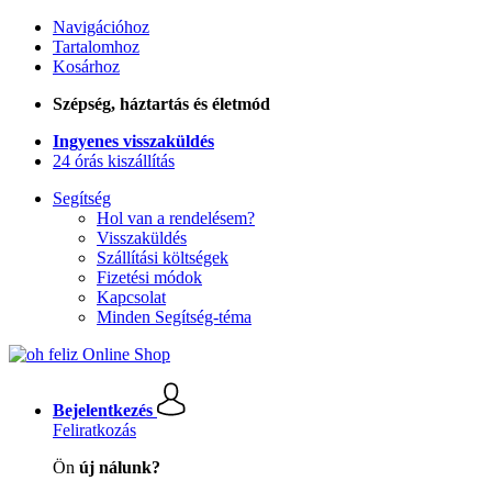
Navigációhoz
Tartalomhoz
Kosárhoz
Szépség, háztartás és életmód
Ingyenes visszaküldés
24 órás kiszállítás
Segítség
Hol van a rendelésem?
Visszaküldés
Szállítási költségek
Fizetési módok
Kapcsolat
Minden Segítség-téma
Bejelentkezés
Feliratkozás
Ön
új nálunk?