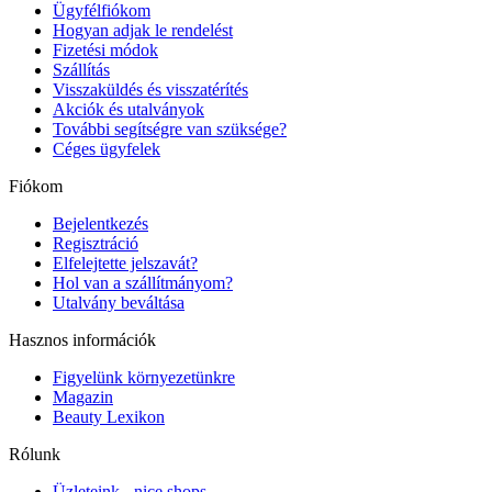
Ügyfélfiókom
Hogyan adjak le rendelést
Fizetési módok
Szállítás
Visszaküldés és visszatérítés
Akciók és utalványok
További segítségre van szüksége?
Céges ügyfelek
Fiókom
Bejelentkezés
Regisztráció
Elfelejtette jelszavát?
Hol van a szállítmányom?
Utalvány beváltása
Hasznos információk
Figyelünk környezetünkre
Magazin
Beauty Lexikon
Rólunk
Üzleteink - nice shops