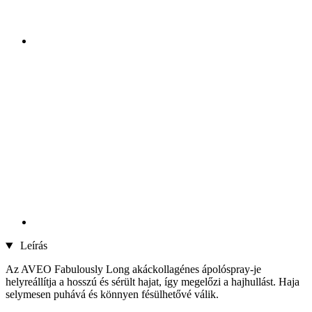
Leírás
Az AVEO Fabulously Long akáckollagénes ápolóspray-je
helyreállítja a hosszú és sérült hajat, így megelőzi a hajhullást. Haja
selymesen puhává és könnyen fésülhetővé válik.