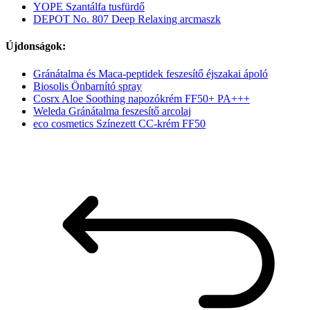
YOPE Szantálfa tusfürdő
DEPOT No. 807 Deep Relaxing arcmaszk
Újdonságok:
Gránátalma és Maca-peptidek feszesítő éjszakai ápoló
Biosolis Önbarnító spray
Cosrx Aloe Soothing napozókrém FF50+ PA+++
Weleda Gránátalma feszesítő arcolaj
eco cosmetics Színezett CC-krém FF50