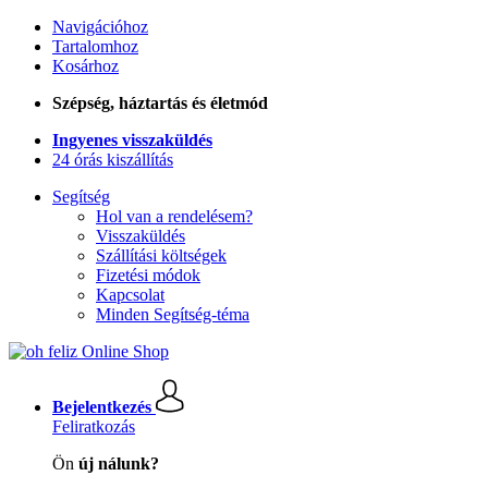
Navigációhoz
Tartalomhoz
Kosárhoz
Szépség, háztartás és életmód
Ingyenes visszaküldés
24 órás kiszállítás
Segítség
Hol van a rendelésem?
Visszaküldés
Szállítási költségek
Fizetési módok
Kapcsolat
Minden Segítség-téma
Bejelentkezés
Feliratkozás
Ön
új nálunk?