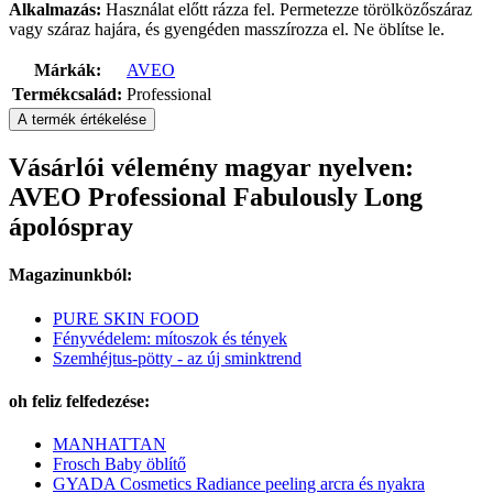
Alkalmazás:
Használat előtt rázza fel. Permetezze törölközőszáraz
vagy száraz hajára, és gyengéden masszírozza el. Ne öblítse le.
Márkák:
AVEO
Termékcsalád:
Professional
A termék értékelése
Vásárlói vélemény magyar nyelven:
AVEO Professional Fabulously Long
ápolóspray
Magazinunkból:
PURE SKIN FOOD
Fényvédelem: mítoszok és tények
Szemhéjtus-pötty - az új sminktrend
oh feliz felfedezése:
MANHATTAN
Frosch Baby öblítő
GYADA Cosmetics Radiance peeling arcra és nyakra