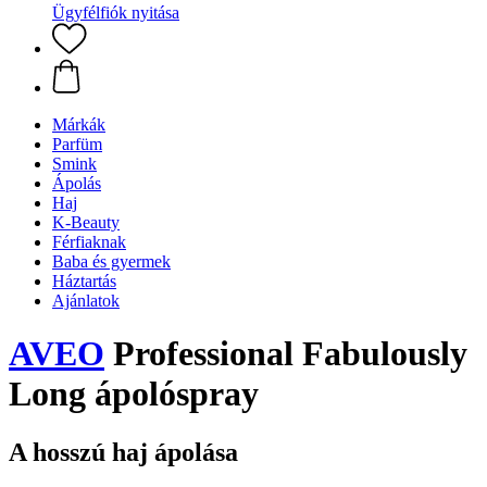
Ügyfélfiók nyitása
Márkák
Parfüm
Smink
Ápolás
Haj
K-Beauty
Férfiaknak
Baba és gyermek
Háztartás
Ajánlatok
AVEO
Professional Fabulously
Long ápolóspray
A hosszú haj ápolása