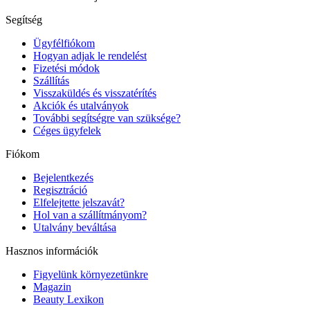
Segítség
Ügyfélfiókom
Hogyan adjak le rendelést
Fizetési módok
Szállítás
Visszaküldés és visszatérítés
Akciók és utalványok
További segítségre van szüksége?
Céges ügyfelek
Fiókom
Bejelentkezés
Regisztráció
Elfelejtette jelszavát?
Hol van a szállítmányom?
Utalvány beváltása
Hasznos információk
Figyelünk környezetünkre
Magazin
Beauty Lexikon