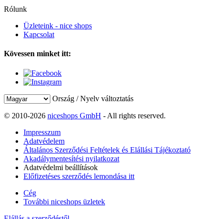
Rólunk
Üzleteink - nice shops
Kapcsolat
Kövessen minket itt:
Ország / Nyelv változtatás
© 2010-2026
niceshops GmbH
- All rights reserved.
Impresszum
Adatvédelem
Általános Szerződési Feltételek és Elállási Tájékoztató
Akadálymentesítési nyilatkozat
Adatvédelmi beállítások
Előfizetéses szerződés lemondása itt
Cég
További niceshops üzletek
Elállás a szerződéstől