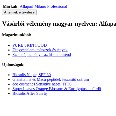
Márkák:
Alfaparf Milano Professional
A termék értékelése
Vásárlói vélemény magyar nyelven: Alfapa
Magazinunkból:
PURE SKIN FOOD
Fényvédelem: mítoszok és tények
Szemhéjtus-pötty - az új sminktrend
Újdonságok:
Biosolis Naptej SPF 30
Gránátalma és Maca-peptidek feszesítő szérum
eco cosmetics Sensitive naptej FF30
Super Leaves Orange Blossom & Eucalyptus tusfürdő
Biosolis After-Sun tej