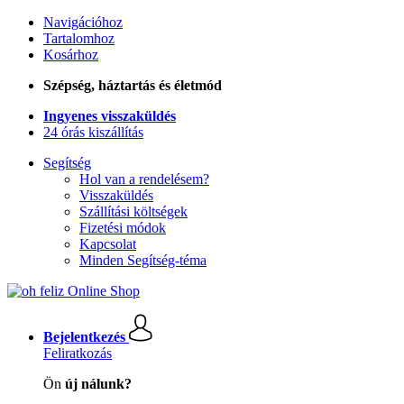
Navigációhoz
Tartalomhoz
Kosárhoz
Szépség, háztartás és életmód
Ingyenes visszaküldés
24 órás kiszállítás
Segítség
Hol van a rendelésem?
Visszaküldés
Szállítási költségek
Fizetési módok
Kapcsolat
Minden Segítség-téma
Bejelentkezés
Feliratkozás
Ön
új nálunk?