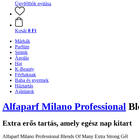
Ügyfélfiók nyitása
Kosár
0 Ft
Márkák
Parfüm
Smink
Ápolás
Haj
K-Beauty
Férfiaknak
Baba és gyermek
Háztartás
Ajánlatok
Alfaparf Milano Professional
Bl
Extra erős tartás, amely egész nap kitart
Alfaparf Milano Professional Blends Of Many Extra Strong Gél