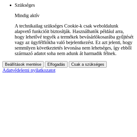
Szükséges
Mindig aktív
A technikailag szükséges Cookie-k csak weboldalunk
alapvető funkcióit biztosítják. Használhatók például arra,
hogy lehetővé tegyék a termékek bevásárlókosarába gyűjtését
vagy az ügyfélfiókba való bejelentkezést. Ez azt jelenti, hogy
semmilyen következtetés levonása nem lehetséges, így ebből
származó adatot soha nem adunk át harmadik félnek.
Beállítások mentése
Elfogadás
Csak a szükséges
Adatvédelemi nyilatkozatot