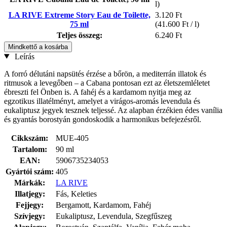
l)
LA RIVE Extreme Story Eau de Toilette,
3.120 Ft
75 ml
(41.600 Ft / l)
Teljes összeg:
6.240 Ft
Mindkettő a kosárba
Leírás
A forró délutáni napsütés érzése a bőrön, a mediterrán illatok és
ritmusok a levegőben – a Cabana pontosan ezt az életszemléletet
ébreszti fel Önben is. A fahéj és a kardamom nyitja meg az
egzotikus illatélményt, amelyet a virágos-aromás levendula és
eukaliptusz jegyek tesznek teljessé. Az alapban érzékien édes vanília
és gyantás borostyán gondoskodik a harmonikus befejezésről.
Cikkszám:
MUE-405
Tartalom:
90 ml
EAN:
5906735234053
Gyártói szám:
405
Márkák:
LA RIVE
Illatjegy:
Fás, Keleties
Fejjegy:
Bergamott, Kardamom, Fahéj
Szívjegy:
Eukaliptusz, Levendula, Szegfűszeg