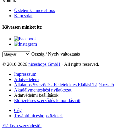
Rólunk
Üzleteink - nice shops
Kapcsolat
Kövessen minket itt:
Ország / Nyelv változtatás
© 2010-2026
niceshops GmbH
- All rights reserved.
Impresszum
Adatvédelem
Általános Szerződési Feltételek és Elállási Tájékoztató
Akadálymentesítési nyilatkozat
Adatvédelmi beállítások
Előfizetéses szerződés lemondása itt
Cég
További niceshops üzletek
Elállás a szerződéstől