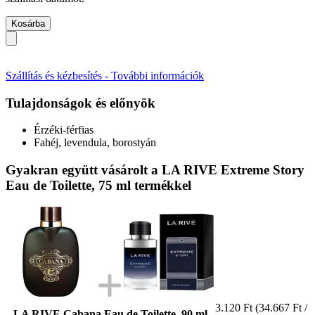
Kosárba
Szállítás és kézbesítés - További információk
Tulajdonságok és előnyök
Érzéki-férfias
Fahéj, levendula, borostyán
Gyakran együtt vásárolt a LA RIVE Extreme Story
Eau de Toilette, 75 ml termékkel
3.120 Ft
(34.667 Ft /
LA RIVE Cabana Eau de Toilette, 90 ml