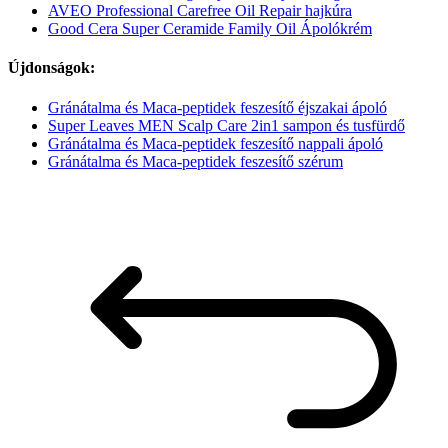
AVEO Professional Carefree Oil Repair hajkúra
Good Cera Super Ceramide Family Oil Ápolókrém
Újdonságok:
Gránátalma és Maca-peptidek feszesítő éjszakai ápoló
Super Leaves MEN Scalp Care 2in1 sampon és tusfürdő
Gránátalma és Maca-peptidek feszesítő nappali ápoló
Gránátalma és Maca-peptidek feszesítő szérum