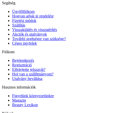
Segítség
Ügyfélfiókom
Hogyan adjak le rendelést
Fizetési módok
Szállítás
Visszaküldés és visszatérítés
Akciók és utalványok
További segítségre van szüksége?
Céges ügyfelek
Fiókom
Bejelentkezés
Regisztráció
Elfelejtette jelszavát?
Hol van a szállítmányom?
Utalvány beváltása
Hasznos információk
Figyelünk környezetünkre
Magazin
Beauty Lexikon