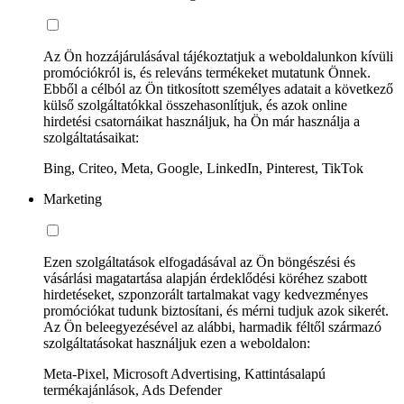
Az Ön hozzájárulásával tájékoztatjuk a weboldalunkon kívüli
promóciókról is, és releváns termékeket mutatunk Önnek.
Ebből a célból az Ön titkosított személyes adatait a következő
külső szolgáltatókkal összehasonlítjuk, és azok online
hirdetési csatornáikat használjuk, ha Ön már használja a
szolgáltatásaikat:
Bing, Criteo, Meta, Google, LinkedIn, Pinterest, TikTok
Marketing
Ezen szolgáltatások elfogadásával az Ön böngészési és
vásárlási magatartása alapján érdeklődési köréhez szabott
hirdetéseket, szponzorált tartalmakat vagy kedvezményes
promóciókat tudunk biztosítani, és mérni tudjuk azok sikerét.
Az Ön beleegyezésével az alábbi, harmadik féltől származó
szolgáltatásokat használjuk ezen a weboldalon:
Meta-Pixel, Microsoft Advertising, Kattintásalapú
termékajánlások, Ads Defender