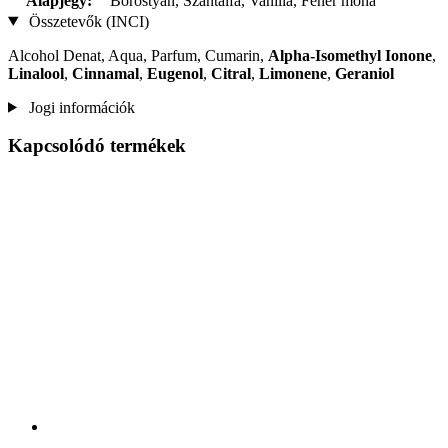
Alapjegy:
Borostyán, Szantálfa, Vanília, Fehér moha
Összetevők (INCI)
Alcohol Denat, Aqua, Parfum, Cumarin,
Alpha-Isomethyl Ionone
,
Linalool
,
Cinnamal
,
Eugenol
,
Citral
,
Limonene
,
Geraniol
Jogi információk
Kapcsolódó termékek