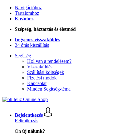
Navigációhoz
Tartalomhoz
Kosárhoz
Szépség, háztartás és életmód
Ingyenes visszaküldés
24 órás kiszállítás
Segítség
Hol van a rendelésem?
Visszaküldés
Szállítási költségek
Fizetési módok
Kapcsolat
Minden Segítség-téma
Bejelentkezés
Feliratkozás
Ön
új nálunk?