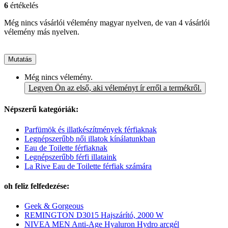
6
értékelés
Még nincs vásárlói vélemény magyar nyelven, de van 4 vásárlói
vélemény más nyelven.
Mutatás
Még nincs vélemény.
Legyen Ön az első, aki véleményt ír erről a termékről.
Népszerű kategóriák:
Parfümök és illatkészítmények férfiaknak
Legnépszerűbb női illatok kínálatunkban
Eau de Toilette férfiaknak
Legnépszerűbb férfi illataink
La Rive Eau de Toilette férfiak számára
oh feliz felfedezése:
Geek & Gorgeous
REMINGTON D3015 Hajszárító, 2000 W
NIVEA MEN Anti-Age Hyaluron Hydro arcgél