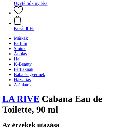
Ügyfélfiók nyitása
Kosár
0 Ft
Márkák
Parfüm
Smink
Ápolás
Haj
K-Beauty
Férfiaknak
Baba és gyermek
Háztartás
Ajánlatok
LA RIVE
Cabana Eau de
Toilette, 90 ml
Az érzékek utazása