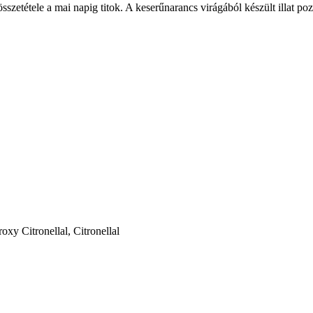
etétele a mai napig titok. A keserűnarancs virágából készült illat pozi
oxy Citronellal, Citronellal