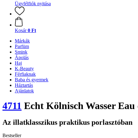
Ügyfélfiók nyitása
Kosár
0 Ft
Márkák
Parfüm
Smink
Ápolás
Haj
K-Beauty
Férfiaknak
Baba és gyermek
Háztartás
Ajánlatok
4711
Echt Kölnisch Wasser Eau 
Az illatklasszikus praktikus porlasztóban
Bestseller