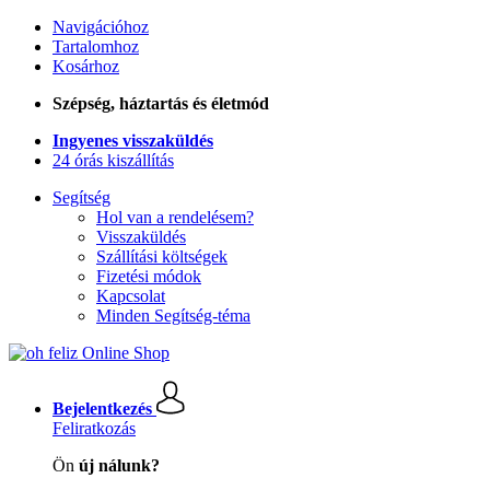
Navigációhoz
Tartalomhoz
Kosárhoz
Szépség, háztartás és életmód
Ingyenes visszaküldés
24 órás kiszállítás
Segítség
Hol van a rendelésem?
Visszaküldés
Szállítási költségek
Fizetési módok
Kapcsolat
Minden Segítség-téma
Bejelentkezés
Feliratkozás
Ön
új nálunk?