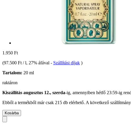
1.950 Ft
(
97.500 Ft / l
, 27% áfával
-
Szállítási díjak
)
Tartalom:
20 ml
raktáron
Kiszállítás augusztus 12., szerda
-ig, amennyiben
hétfő 23:59-ig
rend
Ebből a termékből már csak 215 db elérhető. A következő szállítmány 
Kosárba