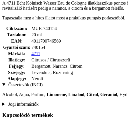
A 4711 Echt Kölnisch Wasser Eau de Cologne illatklasszikus pontos össz
revitalizáló hatásért pedig a narancs, a citrom és a bergamott felelős.
Tapasztalja meg a híres illatot most a praktikus pumpás porlasztóból.
Cikkszám:
MUE-740154
Tartalom:
20 ml
EAN:
4011700746569
Gyártói szám:
740154
Márkák:
4711
Illatjegy:
Citrusos / Citrusszerű
Fejjegy:
Bergamott, Narancs, Citrom
Szívjegy:
Levendula, Rozmaring
Alapjegy:
Neroli
Összetevők (INCI)
Alcohol, Aqua, Parfum,
Limonene
,
Linalool
,
Citral
,
Geraniol
, Hydr
Jogi információk
Kapcsolódó termékek